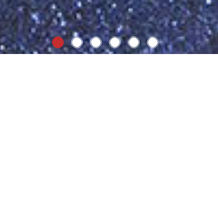
a
Servicios
Proyectos
Galería
Noticia